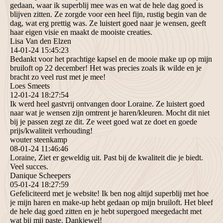
gedaan, waar ik superblij mee was en wat de hele dag goed is
blijven zitten. Ze zorgde voor een heel fijn, rustig begin van de
dag, wat erg prettig was. Ze luistert goed naar je wensen, geeft
haar eigen visie en maakt de mooiste creaties.
Lisa Van den Elzen
14-01-24
15:45:23
Bedankt voor het prachtige kapsel en de mooie make up op mijn
bruiloft op 22 december! Het was precies zoals ik wilde en je
bracht zo veel rust met je mee!
Loes Smeets
12-01-24
18:27:54
Ik werd heel gastvrij ontvangen door Loraine. Ze luistert goed
naar wat je wensen zijn omtrent je haren/kleuren. Mocht dit niet
bij je passen zegt ze dit. Ze weet goed wat ze doet en goede
prijs/kwaliteit verhouding!
wouter steenkamp
08-01-24
11:46:46
Loraine, Ziet er geweldig uit. Past bij de kwaliteit die je biedt.
Veel succes.
Danique Scheepers
05-01-24
18:27:59
Gefeliciteerd met je website! Ik ben nog altijd superblij met hoe
je mijn haren en make-up hebt gedaan op mijn bruiloft. Het bleef
de hele dag goed zitten en je hebt supergoed meegedacht met
wat bij mij paste. Dankjewel!