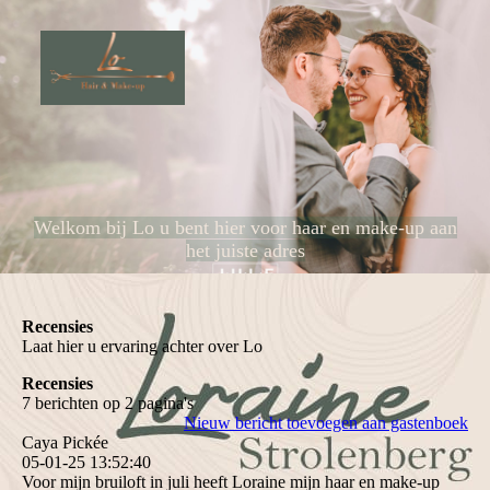
Welkom bij Lo u bent hier voor haar en make-up aan
het juiste adres
Recensies
Laat hier u ervaring achter over Lo
Recensies
7 berichten op 2 pagina's
Nieuw bericht toevoegen aan gastenboek
Caya Pickée
05-01-25
13:52:40
Voor mijn bruiloft in juli heeft Loraine mijn haar en make-up